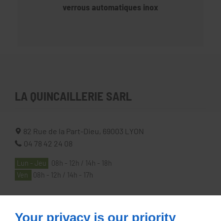
verrous automatiques inox
LA QUINCAILLERIE SARL
82 Rue de la Part-Dieu,
69003
LYON
04 78 42 24 08
Lun - Jeu
08h - 12h / 14h - 18h
Ven
08h - 12h / 14h - 17h
À PROPOS
Your privacy is our priority