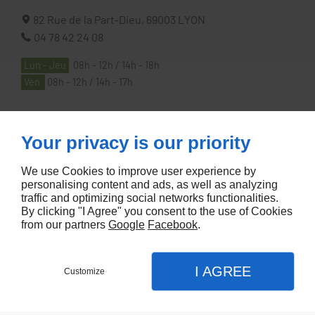
82 Rue de la Part-Dieu,
69003
LYON
04 78 42 24 08
Lun - Jeu
08h - 12h / 14h - 18h
Ven
08h - 12h / 14h - 17h
À PROPOS
Your privacy is our priority
We use Cookies to improve user experience by
Accueil
personalising content and ads, as well as analyzing
traffic and optimizing social networks functionalities.
Contactez-nous
By clicking "I Agree" you consent to the use of Cookies
Mentions légales
from our partners
Google
Facebook
.
Plan du site
I AGREE
Customize