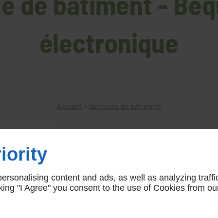
ie de bâtiment - Beq
électronique
Accueil
>
Serrures de bâtiment
iority
Bequille à code électronique
rsonalising content and ads, as well as analyzing traffi
CODE854
icking "I Agree" you consent to the use of Cookies from ou