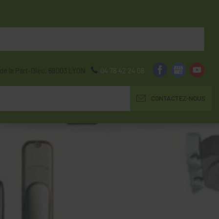
de la Part-Dieu,
69003
LYON
04 78 42 24 08
CONTACTEZ-NOUS