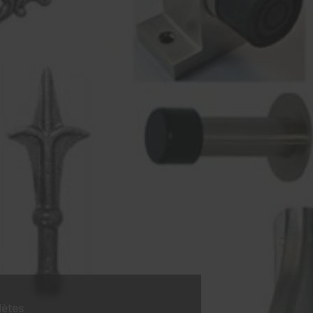
lètes