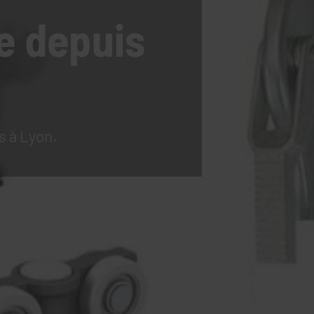
e
depuis
s à Lyon.