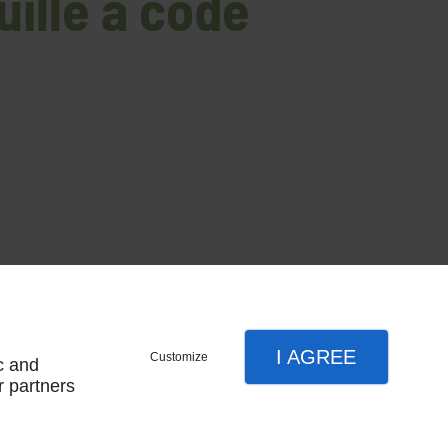
uille à code
I AGREE
Customize
c and
r partners