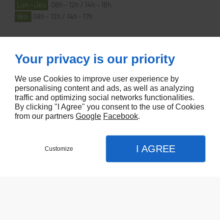
Lun - Jeu
08h - 12h / 14h - 18h
Ven
08h - 12h / 14h - 17h
À PROPOS
Your privacy is our priority
We use Cookies to improve user experience by
Accueil
personalising content and ads, as well as analyzing
traffic and optimizing social networks functionalities.
Contactez-nous
By clicking "I Agree" you consent to the use of Cookies
Mentions légales
from our partners
Google
Facebook
.
Plan du site
I AGREE
Customize
Referencement de site Lyon