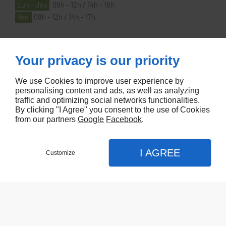
Lun - Jeu
08h - 12h / 14h - 18h
Ven
08h - 12h / 14h - 17h
À PROPOS
Your privacy is our priority
We use Cookies to improve user experience by
Accueil
personalising content and ads, as well as analyzing
traffic and optimizing social networks functionalities.
Contactez-nous
By clicking "I Agree" you consent to the use of Cookies
Mentions légales
from our partners
Google
Facebook
.
Plan du site
I AGREE
Customize
Referencement de site Lyon