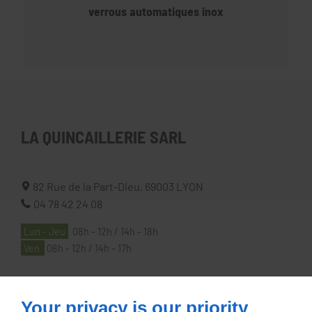
verrous automatiques inox
LA QUINCAILLERIE SARL
82 Rue de la Part-Dieu,
69003
LYON
04 78 42 24 08
Lun - Jeu
08h - 12h / 14h - 18h
Ven
08h - 12h / 14h - 17h
À PROPOS
Your privacy is our priority