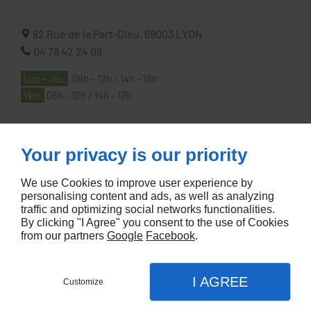
82 Rue de la Part-Dieu,
69003
LYON
04 78 42 24 08
Lun - Jeu
08h - 12h / 14h - 18h
Ven
08h - 12h / 14h - 17h
À PROPOS
Your privacy is our priority
We use Cookies to improve user experience by
Accueil
personalising content and ads, as well as analyzing
traffic and optimizing social networks functionalities.
Contactez-nous
By clicking "I Agree" you consent to the use of Cookies
Mentions légales
from our partners
Google
Facebook
.
Plan du site
I AGREE
Customize