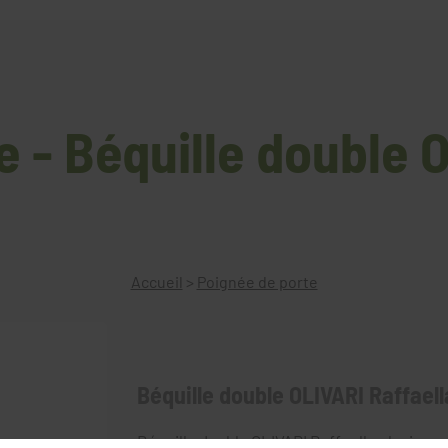
 - Béquille double 
Accueil
>
Poignée de porte
Béquille double OLIVARI Raffaell
Béquille double OLIVARI Raffaella plusieurs 