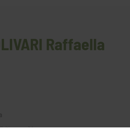
OLIVARI Raffaella
a
finitions possible