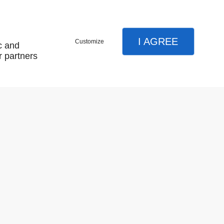
I AGREE
Customize
c and
r partners