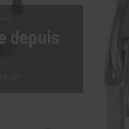
lètes
e
depuis
s à Lyon.