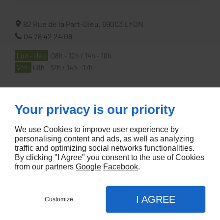
82 Rue de la Part-Dieu,
69003
LYON
04 78 42 24 08
Lun - Jeu
08h - 12h / 14h - 18h
Ven
08h - 12h / 14h - 17h
À PROPOS
Your privacy is our priority
We use Cookies to improve user experience by
Accueil
personalising content and ads, as well as analyzing
traffic and optimizing social networks functionalities.
Contactez-nous
By clicking "I Agree" you consent to the use of Cookies
Mentions légales
from our partners
Google
Facebook
.
Plan du site
I AGREE
Customize