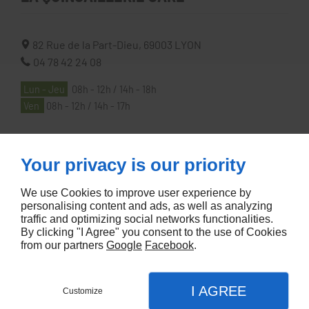
82 Rue de la Part-Dieu,
69003
LYON
04 78 42 24 08
Lun - Jeu
08h - 12h / 14h - 18h
Ven
08h - 12h / 14h - 17h
À PROPOS
Your privacy is our priority
We use Cookies to improve user experience by
Accueil
personalising content and ads, as well as analyzing
traffic and optimizing social networks functionalities.
Contactez-nous
By clicking "I Agree" you consent to the use of Cookies
Mentions légales
from our partners
Google
Facebook
.
Plan du site
I AGREE
Customize