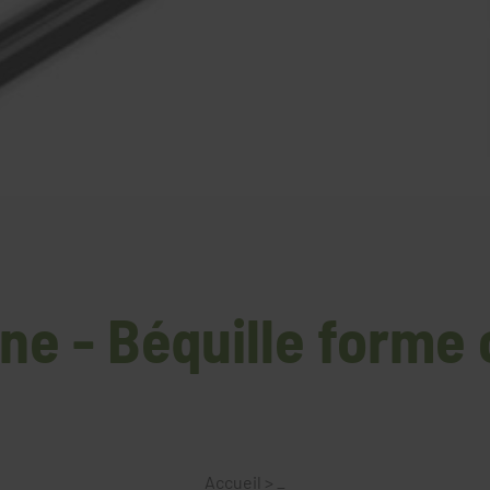
ne - Béquille forme
Accueil
>
_