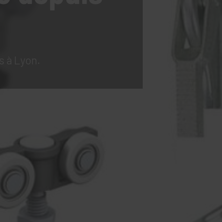
s à Lyon.