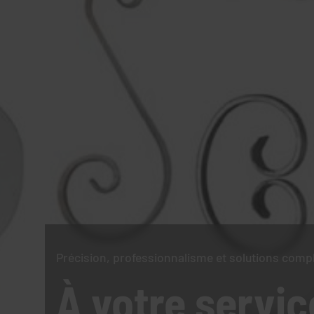
Précision, professionnalisme et solutions comp
À votre servic