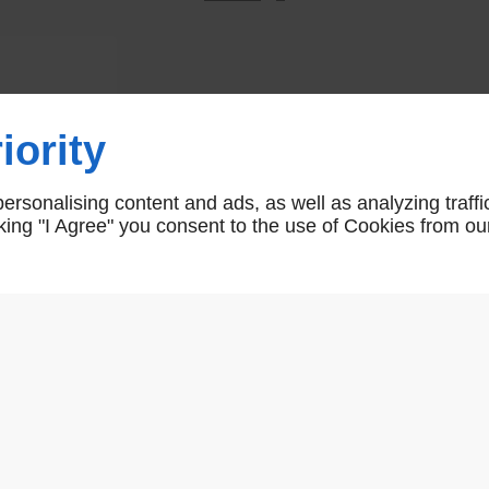
Béquille forme canon porcelain
iority
CANON5042
rsonalising content and ads, as well as analyzing traffi
icking "I Agree" you consent to the use of Cookies from ou