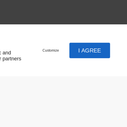
e
I AGREE
Customize
c and
r partners