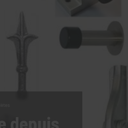
lètes
e
depuis