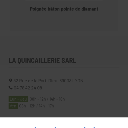
Poignée bâton pointe de diamant
LA QUINCAILLERIE SARL
82 Rue de la Part-Dieu,
69003
LYON
04 78 42 24 08
Lun - Jeu
08h - 12h / 14h - 18h
Ven
08h - 12h / 14h - 17h
À PROPOS