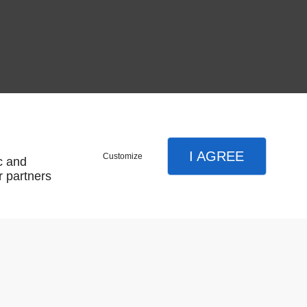
t
I AGREE
Customize
c and
r partners