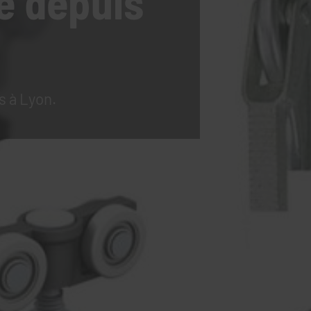
e
depuis
s à Lyon.