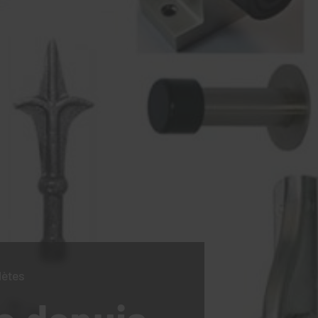
lètes