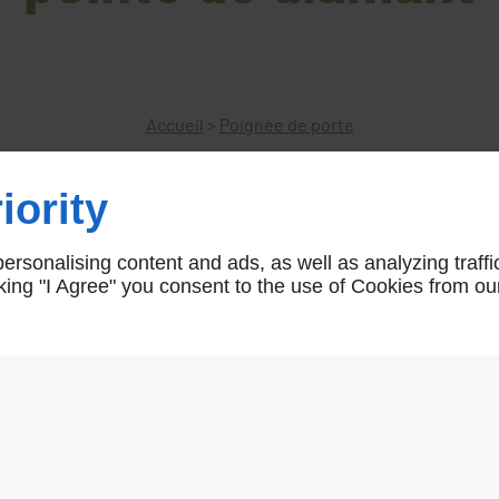
Accueil
>
Poignée de porte
iority
Poignée bâton pointe de diaman
rsonalising content and ads, as well as analyzing traffi
icking "I Agree" you consent to the use of Cookies from ou
P651