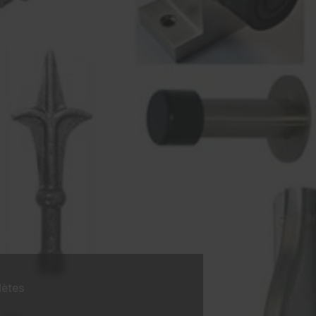
lètes