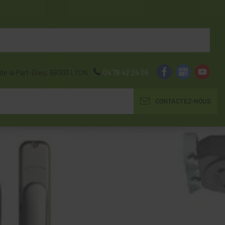
de la Part-Dieu,
69003
LYON
04 78 42 24 08
CONTACTEZ-NOUS