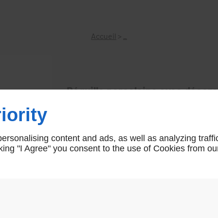
Accueil
>
_
Béquille porcelaine avec décors
iority
Véritable porcelaine de Limoges
PORCELAINE LIMOGE
rsonalising content and ads, as well as analyzing traffi
icking "I Agree" you consent to the use of Cookies from ou