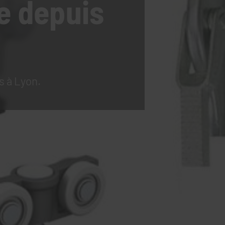
e
depuis
s à Lyon.