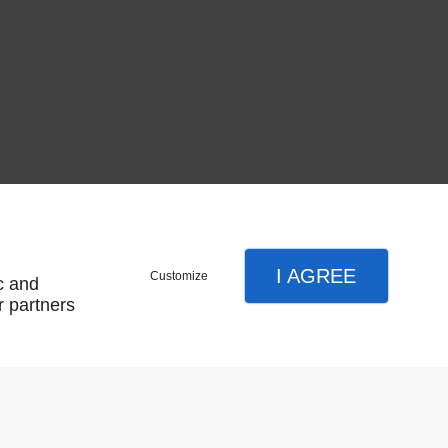
I AGREE
Customize
c and
r partners