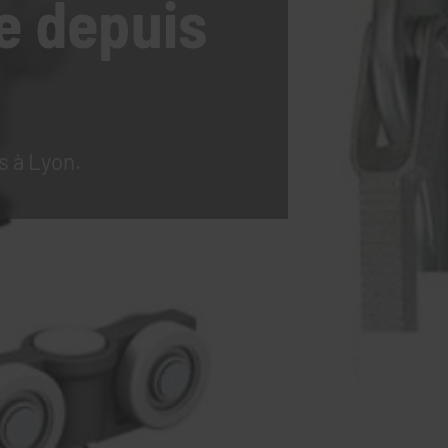
e
depuis
s à Lyon.