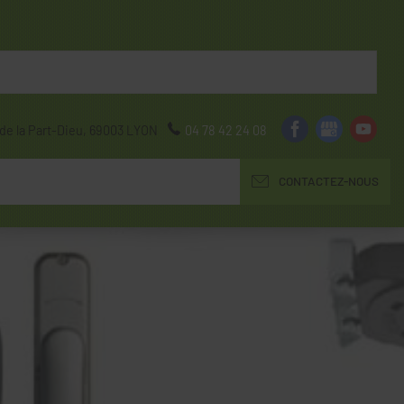
de la Part-Dieu,
69003
LYON
04 78 42 24 08
CONTACTEZ-NOUS