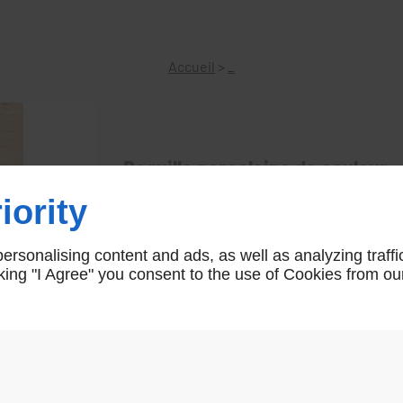
Accueil
>
_
Bequille porcelaine de couleur
iority
COL80
rsonalising content and ads, as well as analyzing traffi
icking "I Agree" you consent to the use of Cookies from ou