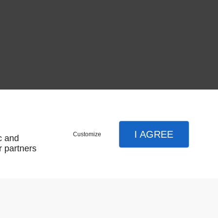
I AGREE
Customize
c and
r partners