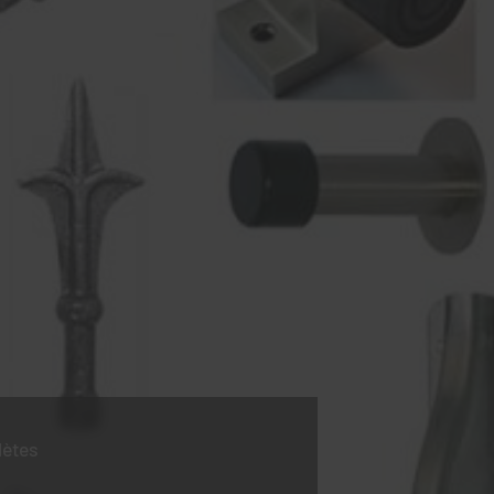
lètes