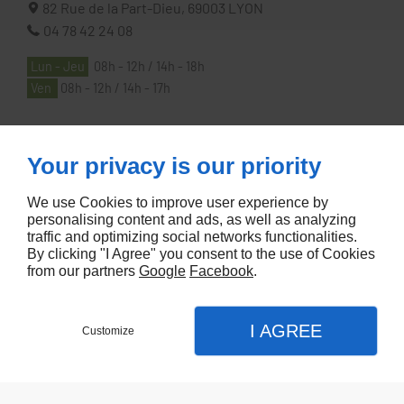
82 Rue de la Part-Dieu,
69003
LYON
04 78 42 24 08
Lun - Jeu
08h - 12h / 14h - 18h
Ven
08h - 12h / 14h - 17h
À PROPOS
Your privacy is our priority
We use Cookies to improve user experience by
Accueil
personalising content and ads, as well as analyzing
traffic and optimizing social networks functionalities.
Contactez-nous
By clicking "I Agree" you consent to the use of Cookies
Mentions légales
from our partners
Google
Facebook
.
Plan du site
I AGREE
Customize