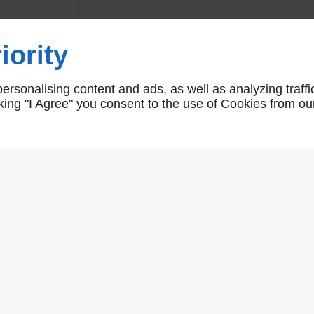
Béquille sur platine à ressort ar
iority
AR00285/AR00284/AR00283
rsonalising content and ads, as well as analyzing traffi
icking "I Agree" you consent to the use of Cookies from ou