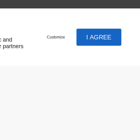
gent noir blanc
I AGREE
Customize
c and
r partners