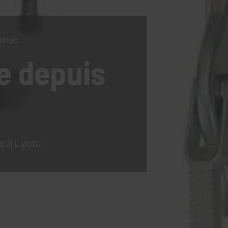
lètes
e
depuis
s à Lyon.