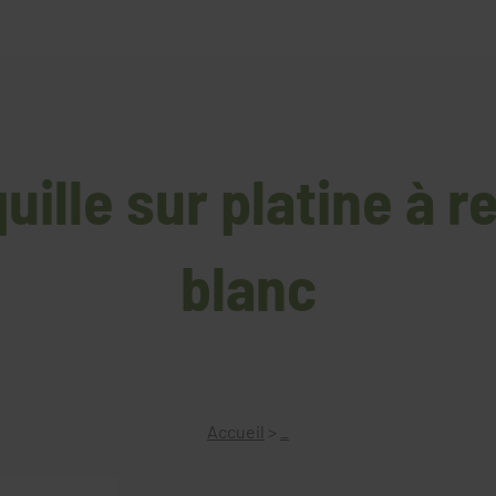
quille sur platine à r
blanc
Accueil
>
_