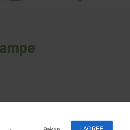
 rampe
I AGREE
Customize