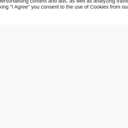
rsonalising content and ads, as well as analyzing traffi
icking "I Agree" you consent to the use of Cookies from ou