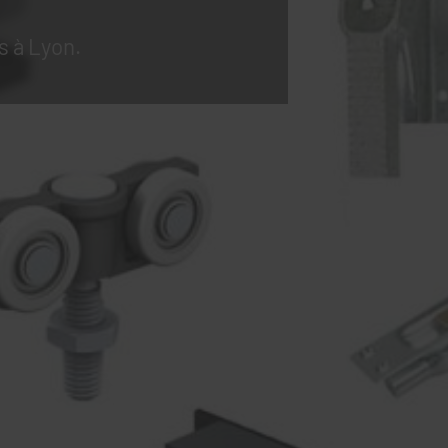
s à Lyon.