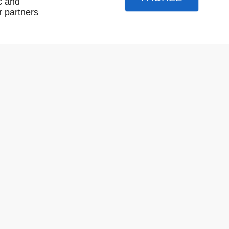
c and
r partners