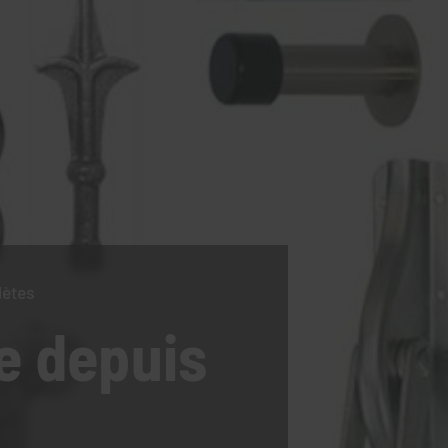
lètes
e
depuis