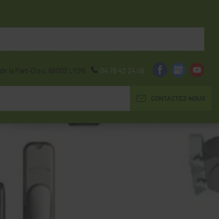
de la Part-Dieu,
69003
LYON
04 78 42 24 08
CONTACTEZ-NOUS