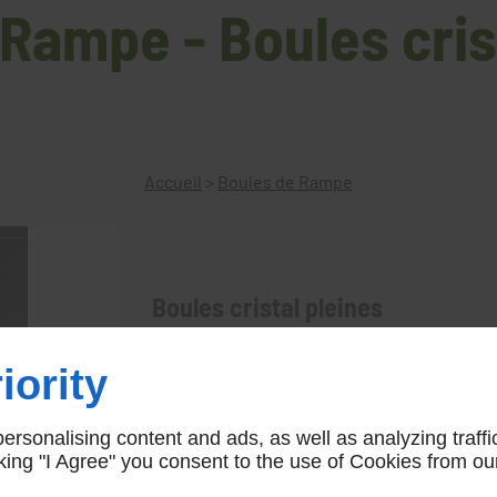
Rampe - Boules cris
Accueil
>
Boules de Rampe
Boules cristal pleines
30
iority
rsonalising content and ads, as well as analyzing traffi
icking "I Agree" you consent to the use of Cookies from ou