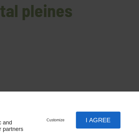
tal pleines
I AGREE
Customize
c and
r partners