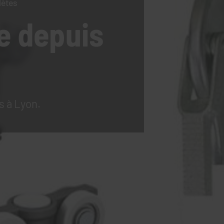
lètes
e
depuis
s à Lyon.