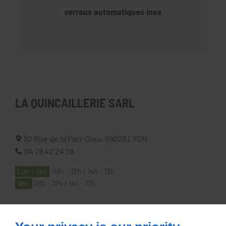
verrous automatiques inox
LA QUINCAILLERIE SARL
82 Rue de la Part-Dieu,
69003
LYON
04 78 42 24 08
Lun - Jeu
08h - 12h / 14h - 18h
Ven
08h - 12h / 14h - 17h
À PROPOS