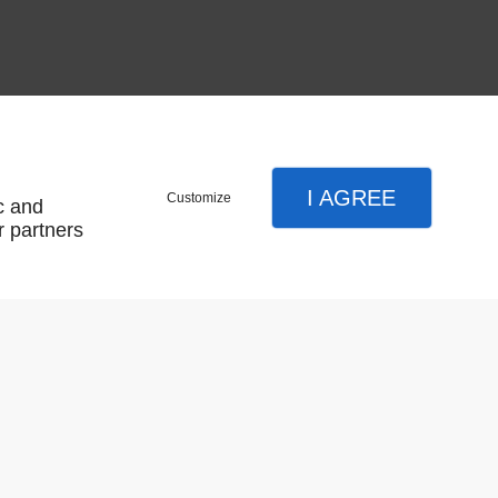
0
I AGREE
Customize
c and
r partners