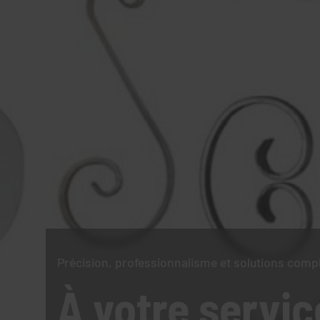
Précision, professionnalisme et solutions comp
À votre servic