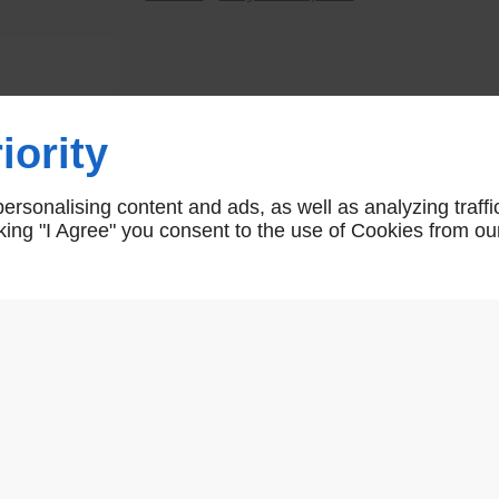
Bouton Double OLIVARI Edison6
iority
Edison 60
rsonalising content and ads, as well as analyzing traffi
icking "I Agree" you consent to the use of Cookies from ou