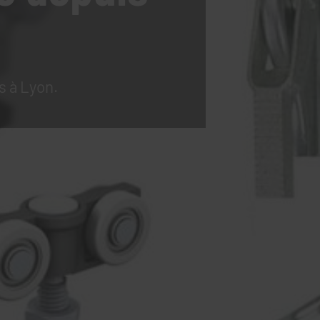
s à Lyon.