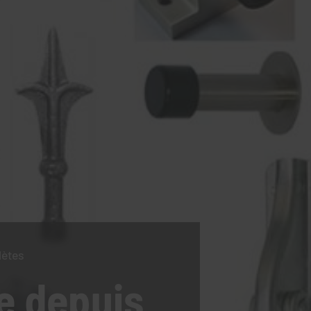
lètes
e
depuis