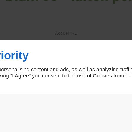
Accueil
>
_
iority
Bouton de sonnette rond vis cach
rsonalising content and ads, as well as analyzing traffi
icking "I Agree" you consent to the use of Cookies from ou
Bouton de sonnette rond vis cachée - Diam 60
sonnette