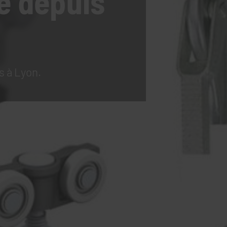
e
depuis
s à Lyon.