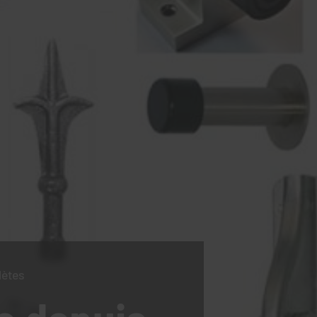
lètes