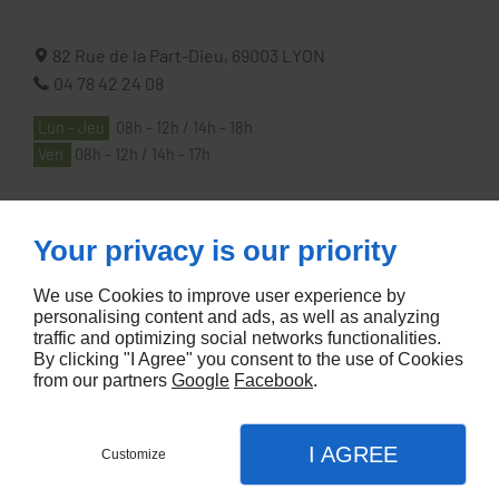
82 Rue de la Part-Dieu,
69003
LYON
04 78 42 24 08
Lun - Jeu
08h - 12h / 14h - 18h
Ven
08h - 12h / 14h - 17h
À PROPOS
Your privacy is our priority
We use Cookies to improve user experience by
Accueil
personalising content and ads, as well as analyzing
traffic and optimizing social networks functionalities.
Contactez-nous
By clicking "I Agree" you consent to the use of Cookies
Mentions légales
from our partners
Google
Facebook
.
Plan du site
I AGREE
Customize