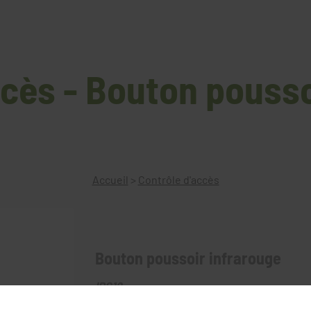
ccès - Bouton pousso
Accueil
>
Contrôle d'accès
Bouton poussoir infrarouge
IRS19