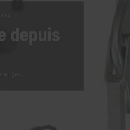
lètes
e
depuis
s à Lyon.