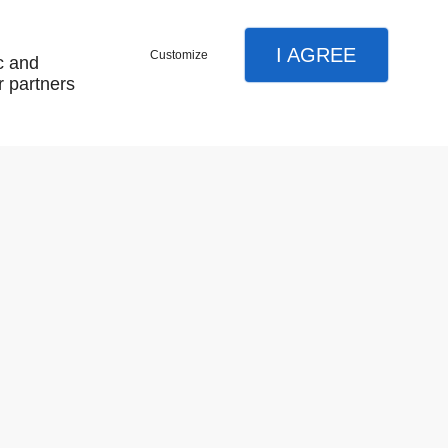
I AGREE
Customize
c and
r partners