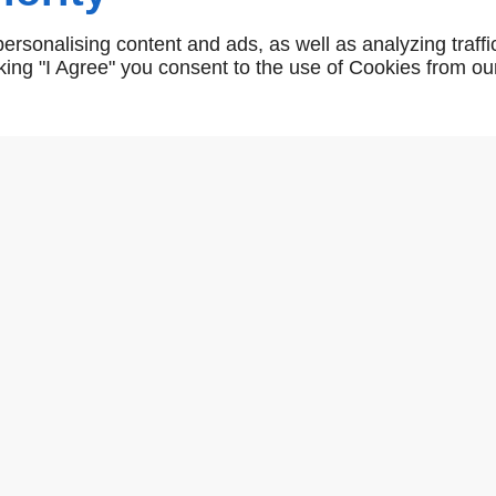
Bouton rond diam 50 laiton poli
rsonalising content and ads, as well as analyzing traffi
icking "I Agree" you consent to the use of Cookies from ou
AR01129