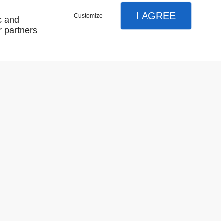
I AGREE
Customize
c and
r partners