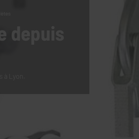
lètes
e
depuis
s à Lyon.