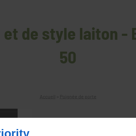
 et de style laiton -
50
Accueil
>
Poignée de porte
Bouton rond diam 50
iority