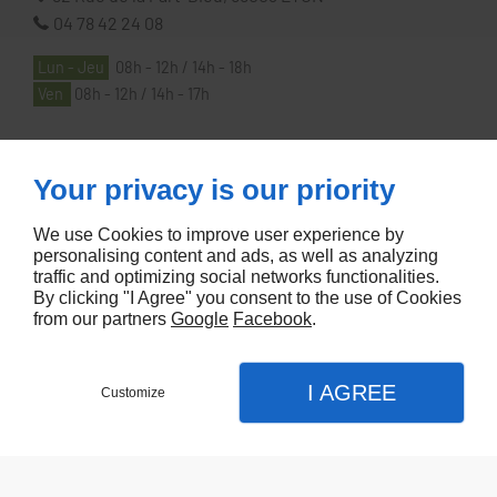
04 78 42 24 08
Lun - Jeu
08h - 12h / 14h - 18h
Ven
08h - 12h / 14h - 17h
À PROPOS
Your privacy is our priority
We use Cookies to improve user experience by
Accueil
personalising content and ads, as well as analyzing
traffic and optimizing social networks functionalities.
Contactez-nous
By clicking "I Agree" you consent to the use of Cookies
Mentions légales
from our partners
Google
Facebook
.
Plan du site
I AGREE
Customize
Referencement de site Lyon