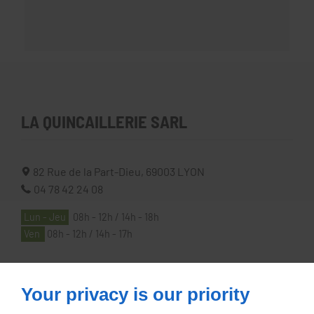
LA QUINCAILLERIE SARL
82 Rue de la Part-Dieu,
69003
LYON
04 78 42 24 08
Lun - Jeu
08h - 12h / 14h - 18h
Ven
08h - 12h / 14h - 17h
À PROPOS
Your privacy is our priority