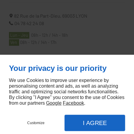
82 Rue de la Part-Dieu,
69003
LYON
04 78 42 24 08
Lun - Jeu
08h - 12h / 14h - 18h
Ven
08h - 12h / 14h - 17h
À PROPOS
Your privacy is our priority
We use Cookies to improve user experience by
Accueil
personalising content and ads, as well as analyzing
traffic and optimizing social networks functionalities.
Contactez-nous
By clicking "I Agree" you consent to the use of Cookies
Mentions légales
from our partners
Google
Facebook
.
Plan du site
I AGREE
Customize