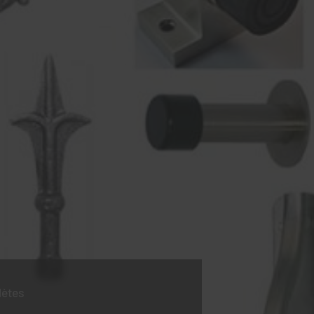
lètes