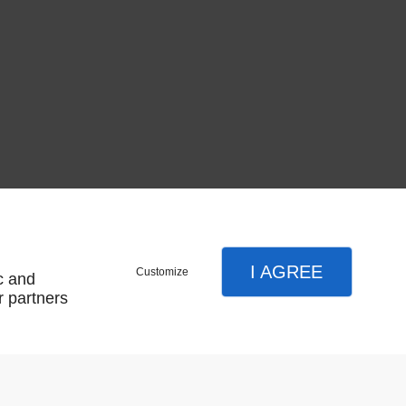
I AGREE
Customize
c and
r partners