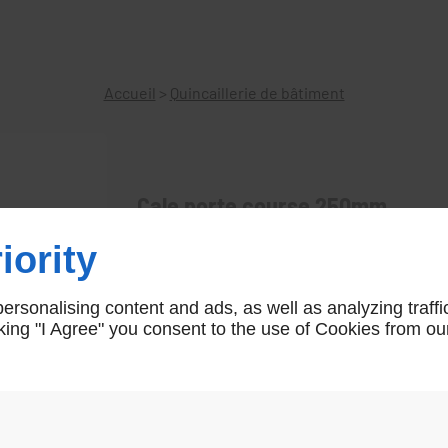
Accueil
>
Quincaillerie de bâtiment
Cale porte course 250mm
iority
Cale porte course 250mm
1048
rsonalising content and ads, as well as analyzing traffi
icking "I Agree" you consent to the use of Cookies from ou