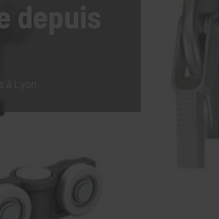
e
depuis
s à Lyon.