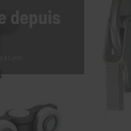
e
depuis
s à Lyon.