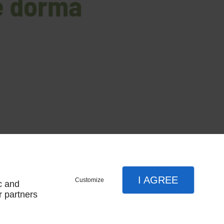
pe dorma
I AGREE
Customize
c and
r partners