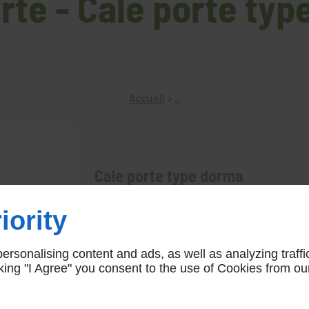
rte - Cale porte ty
Accueil
>
_
Cale porte type dorma
IB04
iority
rsonalising content and ads, as well as analyzing traffi
icking "I Agree" you consent to the use of Cookies from ou