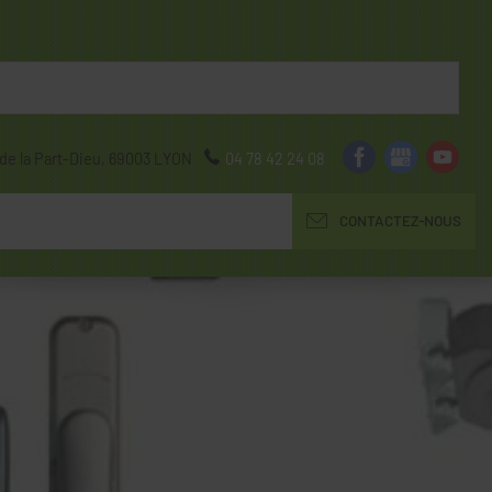
de la Part-Dieu,
69003
LYON
04 78 42 24 08
CONTACTEZ-NOUS