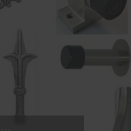
lètes