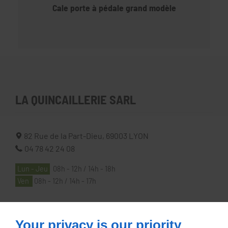
Cale porte à pédale grand modèle
LA QUINCAILLERIE SARL
82 Rue de la Part-Dieu,
69003
LYON
04 78 42 24 08
Lun - Jeu
08h - 12h / 14h - 18h
Ven
08h - 12h / 14h - 17h
À PROPOS
Your privacy is our priority