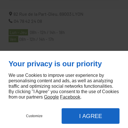
82 Rue de la Part-Dieu,
69003
LYON
04 78 42 24 08
Lun - Jeu
08h - 12h / 14h - 18h
Ven
08h - 12h / 14h - 17h
À PROPOS
Your privacy is our priority
We use Cookies to improve user experience by
Accueil
personalising content and ads, as well as analyzing
traffic and optimizing social networks functionalities.
Contactez-nous
By clicking "I Agree" you consent to the use of Cookies
Mentions légales
from our partners
Google
Facebook
.
Plan du site
I AGREE
Customize