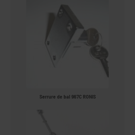
Serrure de bal 967C RONIS