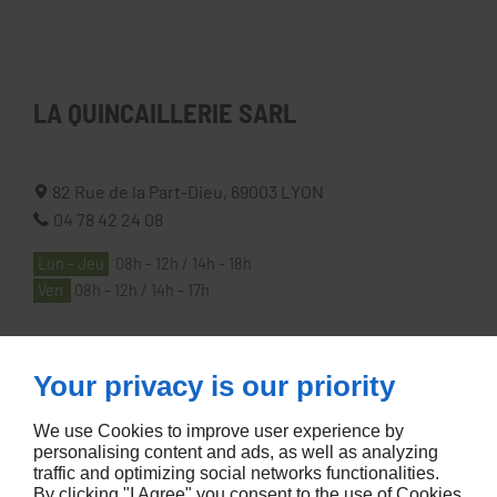
LA QUINCAILLERIE SARL
82 Rue de la Part-Dieu,
69003
LYON
04 78 42 24 08
Lun - Jeu
08h - 12h / 14h - 18h
Ven
08h - 12h / 14h - 17h
À PROPOS
Your privacy is our priority
We use Cookies to improve user experience by
Accueil
personalising content and ads, as well as analyzing
traffic and optimizing social networks functionalities.
Contactez-nous
By clicking "I Agree" you consent to the use of Cookies