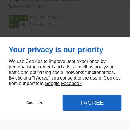
04 78 42 24 08
Lun - Jeu
08h - 12h / 14h - 18h
Ven
08h - 12h / 14h - 17h
À PROPOS
Your privacy is our priority
We use Cookies to improve user experience by
Accueil
personalising content and ads, as well as analyzing
traffic and optimizing social networks functionalities.
Contactez-nous
By clicking "I Agree" you consent to the use of Cookies
Mentions légales
from our partners
Google
Facebook
.
Plan du site
I AGREE
Customize
Referencement de site Lyon