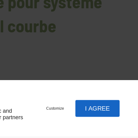
re pour systeme
el courbe
coulissant sectionnel courbe
I AGREE
Customize
c and
sectionnel courbe
r partners