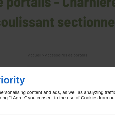
 portails - Charniè
coulissant sectionn
Accueil
>
Accessoires de portails
iority
Charnière pour systeme portail 
rsonalising content and ads, as well as analyzing traffi
Charnière pour systeme portail coulissant 
icking "I Agree" you consent to the use of Cookies from ou
rcourbecharn