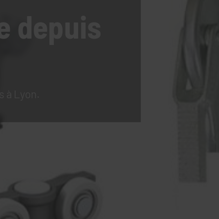
e
depuis
s à Lyon.