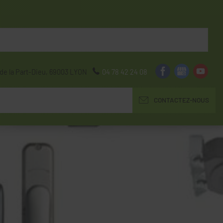
de la Part-Dieu,
69003
LYON
04 78 42 24 08
CONTACTEZ-NOUS