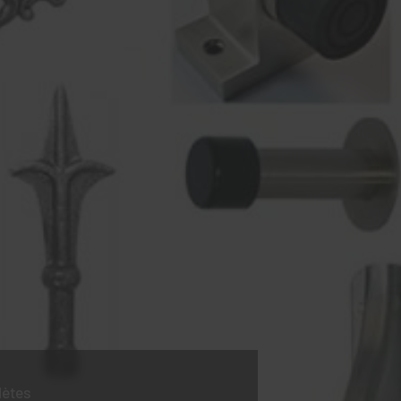
lètes