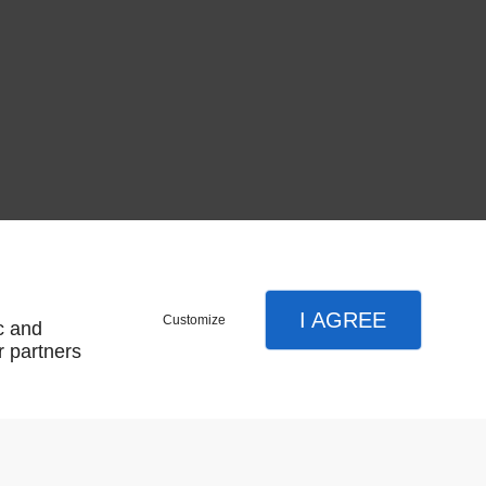
I AGREE
Customize
c and
r partners