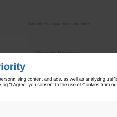
Accueil
>
Accessoire de cheminée
Chenets Regence
Regence
iority
rsonalising content and ads, as well as analyzing traffi
icking "I Agree" you consent to the use of Cookies from ou