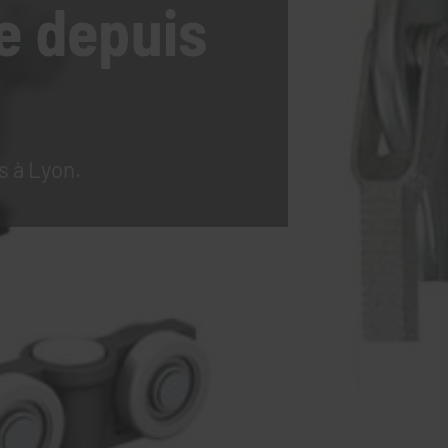
e
depuis
s à Lyon.