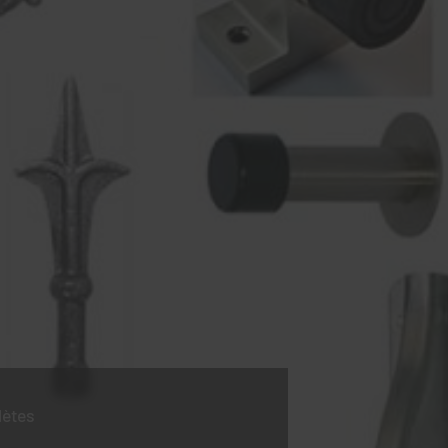
lètes