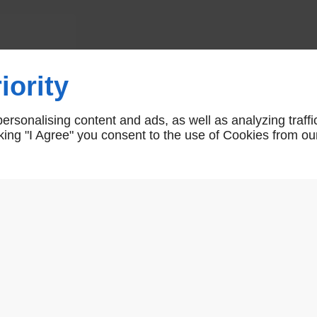
Clés de services
iority
3830400
rsonalising content and ads, as well as analyzing traffi
icking "I Agree" you consent to the use of Cookies from ou