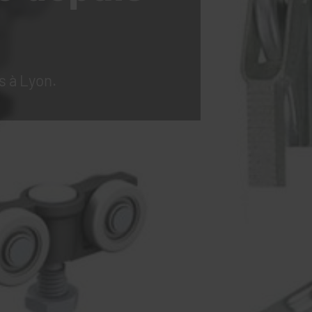
s à Lyon.