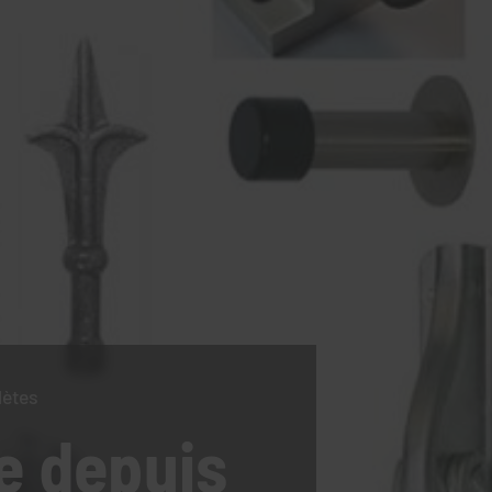
lètes
e
depuis