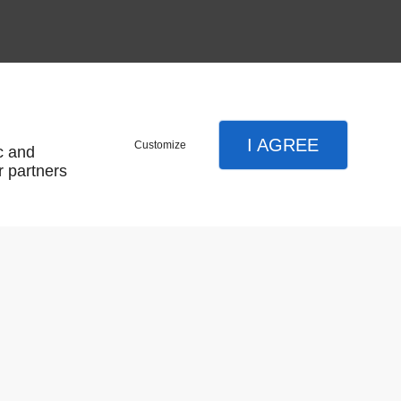
I AGREE
Customize
c and
r partners