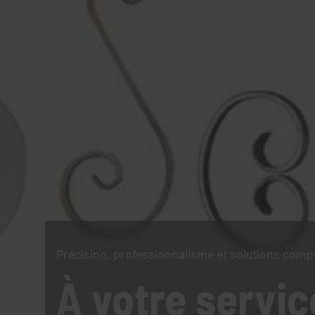
Précision, professionnalisme et solutions comp
À votre servic