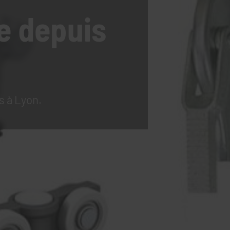
e
depuis
s à Lyon.