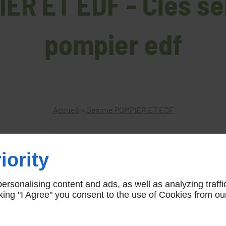
R ET EDF - Cles se
pompier edf
Accueil
>
Gamme POMPIER ET EDF
iority
Cles service urgence pompier e
rsonalising content and ads, as well as analyzing traffi
CLES URGENCE POMPIER EDF 11 FONCTIO
icking "I Agree" you consent to the use of Cookies from ou
AR02508