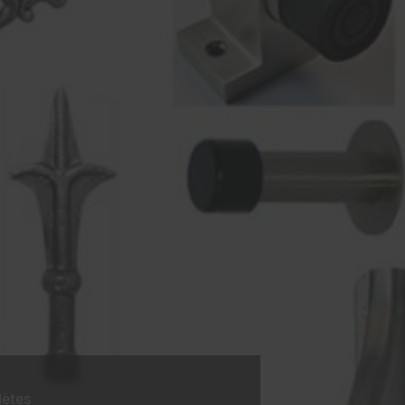
lètes