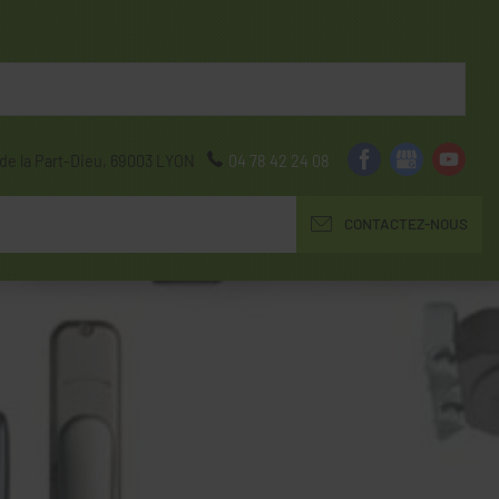
de la Part-Dieu,
69003
LYON
04 78 42 24 08
CONTACTEZ-NOUS