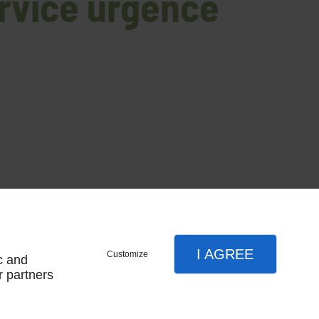
rvice urgence
df
I AGREE
Customize
c and
NS
r partners