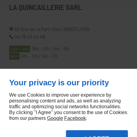
LA QUINCAILLERIE SARL
82 Rue de la Part-Dieu,
69003
LYON
04 78 42 24 08
Lun - Jeu
08h - 12h / 14h - 18h
Ven
08h - 12h / 14h - 17h
À PROPOS
Your privacy is our priority
We use Cookies to improve user experience by
Accueil
personalising content and ads, as well as analyzing
traffic and optimizing social networks functionalities.
Contactez-nous
By clicking "I Agree" you consent to the use of Cookies
Mentions légales
from our partners
Google
Facebook
.
Plan du site