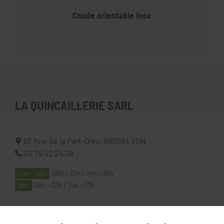
Coude orientable inox
LA QUINCAILLERIE SARL
82 Rue de la Part-Dieu,
69003
LYON
04 78 42 24 08
Lun - Jeu
08h - 12h / 14h - 18h
Ven
08h - 12h / 14h - 17h
À PROPOS