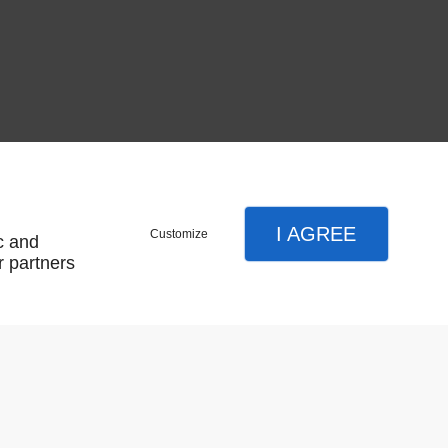
I AGREE
Customize
c and
r partners