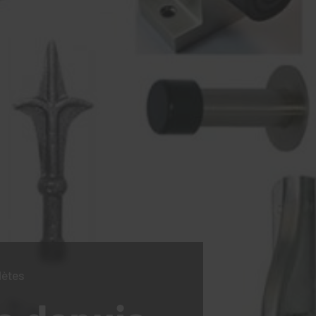
lètes