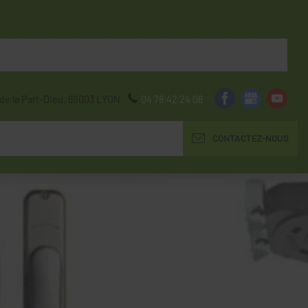
de la Part-Dieu,
69003
LYON
04 78 42 24 08
CONTACTEZ-NOUS