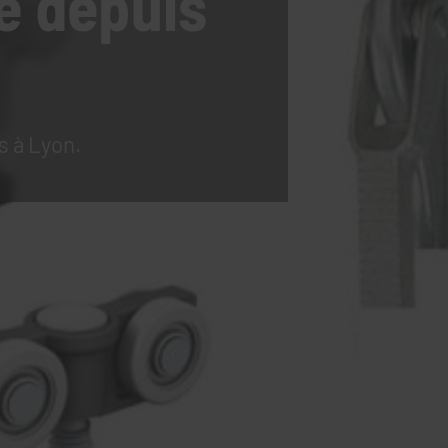
e
depuis
s à Lyon.