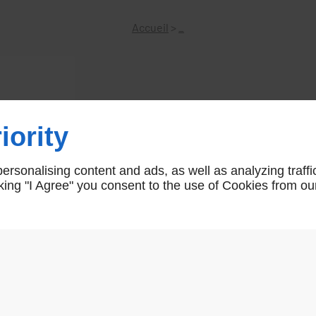
Accueil
>
_
Contact à bille métallique
iority
avec câble de 4 mètres de longueur
contact bille
rsonalising content and ads, as well as analyzing traffi
icking "I Agree" you consent to the use of Cookies from ou