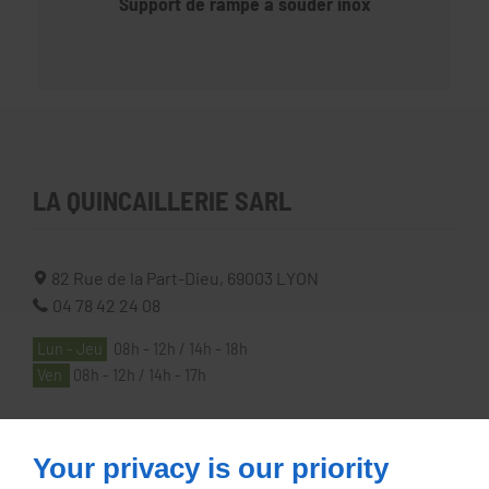
Support de rampe à souder inox
LA QUINCAILLERIE SARL
82 Rue de la Part-Dieu,
69003
LYON
04 78 42 24 08
Lun - Jeu
08h - 12h / 14h - 18h
Ven
08h - 12h / 14h - 17h
À PROPOS
Your privacy is our priority