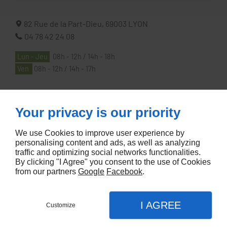
82 Rue de la Part-Dieu,
69003
LYON
04 78 42 24 08
Lun - Jeu
08h - 12h / 14h - 18h
Ven
08h - 12h / 14h - 17h
À PROPOS
Your privacy is our priority
We use Cookies to improve user experience by
Accueil
personalising content and ads, as well as analyzing
traffic and optimizing social networks functionalities.
Contactez-nous
By clicking "I Agree" you consent to the use of Cookies
Mentions légales
from our partners
Google
Facebook
.
Plan du site
I AGREE
Customize