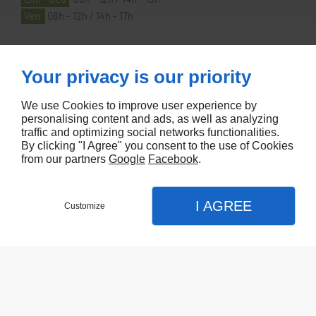
Ven
08h - 12h / 14h - 17h
À PROPOS
Your privacy is our priority
We use Cookies to improve user experience by
Accueil
personalising content and ads, as well as analyzing
traffic and optimizing social networks functionalities.
Contactez-nous
By clicking "I Agree" you consent to the use of Cookies
Mentions légales
from our partners
Google
Facebook
.
Plan du site
I AGREE
Customize
Referencement de site Lyon