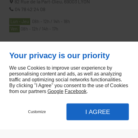
82 Rue de la Part-Dieu,
69003
LYON
04 78 42 24 08
Lun - Jeu
08h - 12h / 14h - 18h
Ven
08h - 12h / 14h - 17h
À PROPOS
Your privacy is our priority
We use Cookies to improve user experience by
Accueil
personalising content and ads, as well as analyzing
traffic and optimizing social networks functionalities.
Contactez-nous
By clicking "I Agree" you consent to the use of Cookies
Mentions légales
from our partners
Google
Facebook
.
Plan du site
I AGREE
Customize