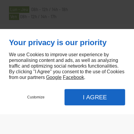
Lun - Jeu
08h - 12h / 14h - 18h
Ven
08h - 12h / 14h - 17h
À PROPOS
Your privacy is our priority
We use Cookies to improve user experience by
Accueil
personalising content and ads, as well as analyzing
traffic and optimizing social networks functionalities.
Contactez-nous
By clicking "I Agree" you consent to the use of Cookies
Mentions légales
from our partners
Google
Facebook
.
Plan du site
I AGREE
Customize
Referencement de site Lyon