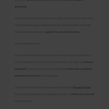
autonome
.
easylock permet de filtrer les accès, d’attribuer les droits d’accès en
respectant des plages horaires précises, de les modifier en temps
réel et d’en supprimer pour
garantir la sécurité des lieux
.
Foyer d’hébergement
Un centre d’hébergement comme un foyer pour jeunes travailleurs
ou une résidence pour retraités, par exemple, doit gérer un
turnover
important
, tout en procurant à ses résidents
confort de circulation
et autonomie d’accès
à leur logement.
Le système de contrôle d’accès easylock en mode
Réseau Virtuel
facilite considérablement la gestion des clés, et
renforce la sécurité
des locataires.