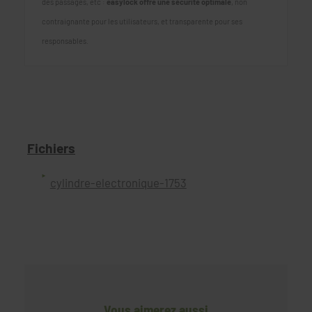
des passages, etc :
easylock offre une sécurité optimale
, non
contraignante pour les utilisateurs, et transparente pour ses
responsables.
Fichiers
cylindre-electronique-1753
Vous aimerez aussi