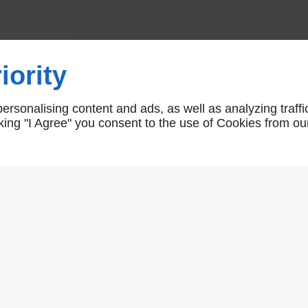
Cylindre à bouton ronis
iority
cyl-bouton-ronis
rsonalising content and ads, as well as analyzing traffi
icking "I Agree" you consent to the use of Cookies from ou