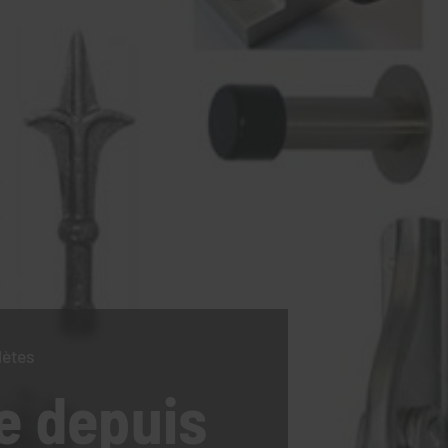
lètes
e
depuis