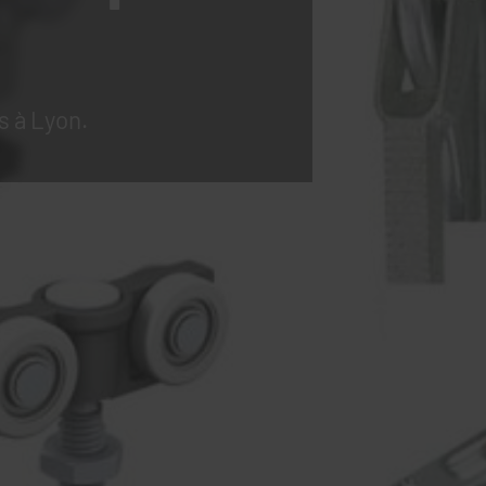
s à Lyon.