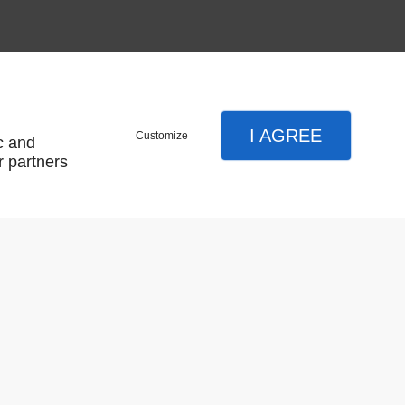
I AGREE
Customize
c and
r partners