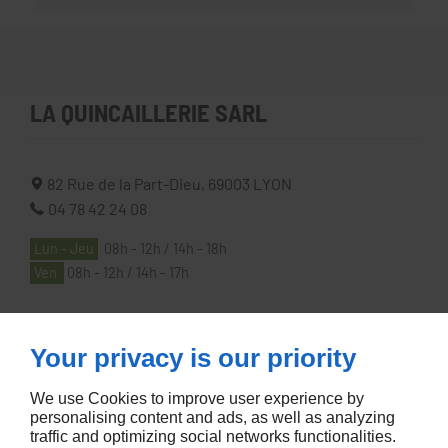
LA QUINCAILLERIE SARL
82 Rue de la Part-Dieu,
69003
LYON
04 78 42 24 08
Lun - Jeu
08h - 12h / 14h - 18h
Ven
08h - 12h / 14h - 17h
À PROPOS
Your privacy is our priority
We use Cookies to improve user experience by
Accueil
personalising content and ads, as well as analyzing
traffic and optimizing social networks functionalities.
Contactez-nous