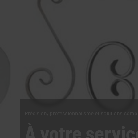
Précision, professionnalisme et solutions comp
À votre servic