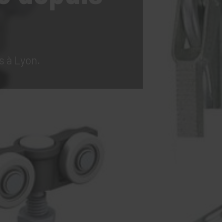
s à Lyon.