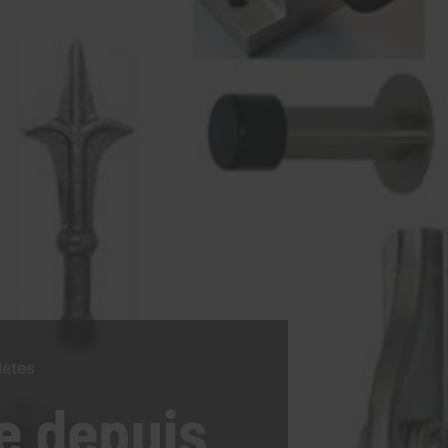
lètes
e
depuis