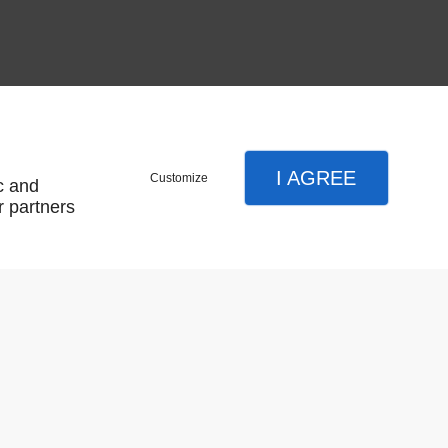
I AGREE
Customize
c and
r partners