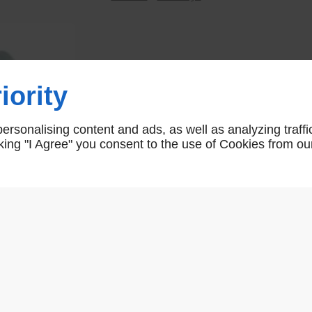
Embout de vissage
iority
VISS025
rsonalising content and ads, as well as analyzing traffi
icking "I Agree" you consent to the use of Cookies from ou