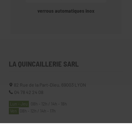
verrous automatiques inox
LA QUINCAILLERIE SARL
82 Rue de la Part-Dieu,
69003
LYON
04 78 42 24 08
Lun - Jeu
08h - 12h / 14h - 18h
Ven
08h - 12h / 14h - 17h
À PROPOS